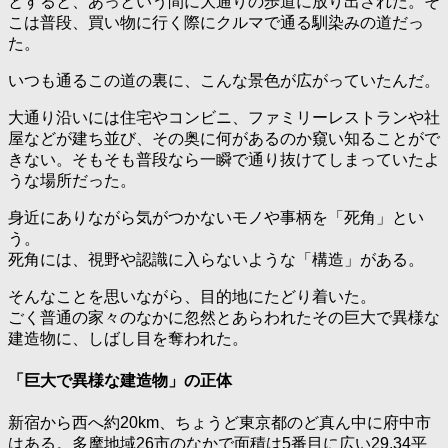
とすると、あっという間に大通りの歩道に放り出された。そ
こは普段、買い物に行く際にクルマで通る馴染みの道だっ
た。
いつも通るこの道の裏に、こんな景色が広がっていたんだ。
大通り沿いには住宅やコンビニ、ファミリーレストランや社
屋などが建ち並び、その奥に何があるのか窺い知ることがで
きない。そもそも普段なら一瞬で通り抜けてしまっていたよ
うな場所だった。
身近にありながら気がつかないモノや事柄を「死角」とい
う。
死角には、視野や認識に入らないような「構造」がある。
そんなことを思いながら、目的地にたどり着いた。
ごく普通の家々のなかに忽然とあらわれたその巨大で異様な
建造物に、しばし目を奪われた。
「巨大で異様な建造物」の正体
新宿から西へ約20km、ちょうど東京都のど真ん中に府中市
はある。多摩地域26市のなかで面積は5番目に広い29.34平