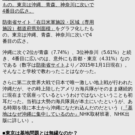
防衛省サイト「在日米軍施設・区域（専用
施設）都道府県別面積」
をグラフ化したも
の。東京は沖縄、青森、神奈川に次いで4
番目の広さ。
沖縄に次ぐ2位が青森（7.74%）、3位神奈川（5.61%）と続
き、4番目に広いのは、意外にも首都・東京（4.31%）なの
である（数字は
防衛省サイト
より／2015年1月1日現在）。
そんなこと学校で教わったことはなかった。
さらに第二次世界大戦で日本で唯一激しい地上戦が行われた
沖縄だが、その時上陸したアメリカ海兵隊がそのまま継続的
に現在まで居座っているというわけではないということも初
耳だった。当初は大勢の海兵隊員が本土にいたというが、あ
る時期を境に本土から沖縄になだれ込んだのだという（
『基
地はなぜ沖縄に集中しているのか』
NHK取材班著、NHK出
版に詳しい）。
■東京は基地問題とは無縁なのか？