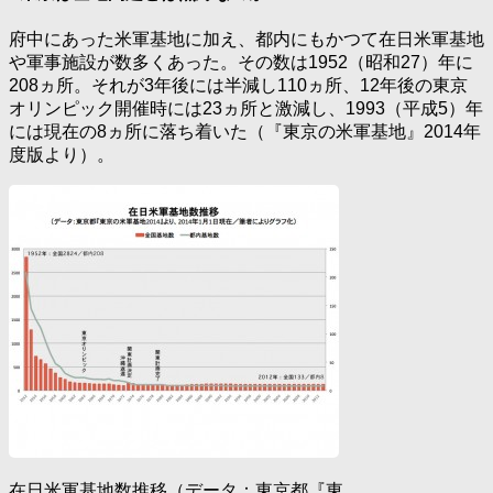
府中にあった米軍基地に加え、都内にもかつて在日米軍基地
や軍事施設が数多くあった。その数は1952（昭和27）年に
208ヵ所。それが3年後には半減し110ヵ所、12年後の東京
オリンピック開催時には23ヵ所と激減し、1993（平成5）年
には現在の8ヵ所に落ち着いた（『東京の米軍基地』2014年
度版より）。
在日米軍基地数推移（データ：東京都『東