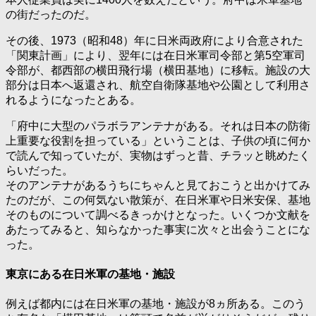
の街だったのだ。
その後、1973（昭和48）年に日米両政府により合意された
「関東計画」により、翌年には在日米軍司令部と第5空軍司
令部が、都西部の横田飛行場（横田基地）に移転。施設の大
部分は日本へ返還され、航空自衛隊基地や公園として利用さ
れるようになったとある。
「府中に大型のパラボラアンテナがある。それは日本の防衛
上重要な役割を担っている」ということは、子供の頃に何か
で読んで知っていたが、実物はずっと昔、チラッと眺めたく
らいだった。
そのアンテナがあるうちにちゃんと見ておこうと出かけてみ
たのだが、この何気ない散策が、在日米軍や日米安保、基地
そのものについて調べるきっかけとなった。いくつか文献を
あたってみると、知らなかった事実に次々と出会うことにな
った。
東京にある在日米軍の基地・施設
例えば都内には在日米軍の基地・施設が8ヵ所ある。このう