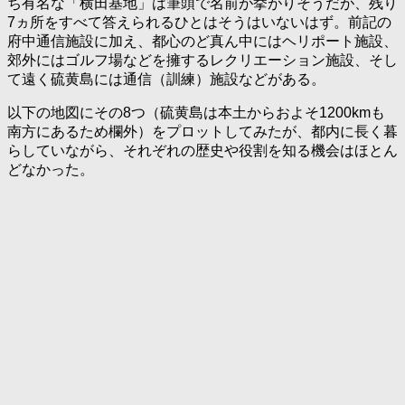
ち有名な「横田基地」は筆頭で名前が挙がりそうだが、残り
7ヵ所をすべて答えられるひとはそうはいないはず。前記の
府中通信施設に加え、都心のど真ん中にはヘリポート施設、
郊外にはゴルフ場などを擁するレクリエーション施設、そし
て遠く硫黄島には通信（訓練）施設などがある。
以下の地図にその8つ（硫黄島は本土からおよそ1200kmも
南方にあるため欄外）をプロットしてみたが、都内に長く暮
らしていながら、それぞれの歴史や役割を知る機会はほとん
どなかった。