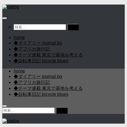
コ
ン
テ
ン
検
ツ
索:
へ
home
ス
◆ダイアリー journal bg
キ
◆アフリカ旅行記
ッ
◆テーマ連載 東京で基地を考える
プ
◆自転車日記 bicycle blues
home
◆ダイアリー journal bg
◆アフリカ旅行記
◆テーマ連載 東京で基地を考える
◆自転車日記 bicycle blues
検
索: