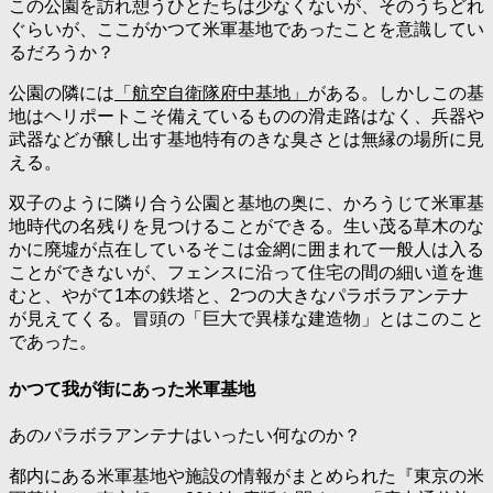
この公園を訪れ憩うひとたちは少なくないが、そのうちどれ
ぐらいが、ここがかつて米軍基地であったことを意識してい
るだろうか？
公園の隣には
「航空自衛隊府中基地」
がある。しかしこの基
地はヘリポートこそ備えているものの滑走路はなく、兵器や
武器などが醸し出す基地特有のきな臭さとは無縁の場所に見
える。
双子のように隣り合う公園と基地の奥に、かろうじて米軍基
地時代の名残りを見つけることができる。生い茂る草木のな
かに廃墟が点在しているそこは金網に囲まれて一般人は入る
ことができないが、フェンスに沿って住宅の間の細い道を進
むと、やがて1本の鉄塔と、2つの大きなパラボラアンテナ
が見えてくる。冒頭の「巨大で異様な建造物」とはこのこと
であった。
かつて我が街にあった米軍基地
あのパラボラアンテナはいったい何なのか？
都内にある米軍基地や施設の情報がまとめられた『東京の米