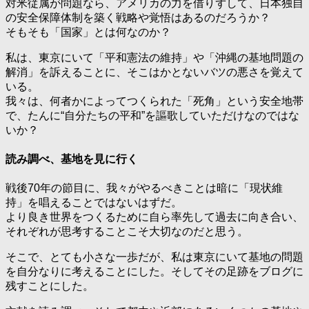
対米従属が問題なら、アメリカの力を借りずして、日本独自
の安全保障体制を築く戦略や覚悟はあるのだろうか？
そもそも「国家」とは何なのか？
私は、東京にいて「平和憲法の維持」や「沖縄の基地問題の
解消」を訴えることに、そこはかとないバツの悪さを覚えて
いる。
我々は、何者かによってつくられた「死角」という安全地帯
で、たんに“自分たちの平和”を謳歌していただけなのではな
いか？
読み調べ、基地を見に行く
戦後70年の節目に、我々がやるべきことは暗に「現状維
持」を唱えることではないはずだ。
より良き世界をつくるために自ら率先して過去に向き合い、
それぞれが思考することこそ大切なのだと思う。
そこで、とても小さな一歩だが、私は東京にいて基地の問題
を自分なりに考えることにした。そしてその足跡をブログに
残すことにした。