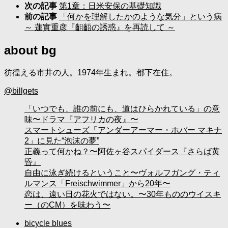
次の記事
第1章：日米安保の基礎知識
前の記事
「何かを理解したかのような気分」という病
～ 蓮實重彦『齟齬の誘惑』を再読して ～
about bg
彷徨える市井の人。1974年生まれ。都下在住。
@billgets
「いつでも、誰の前にも、道はひらかれている」の意
味〜ドラマ『アフリカの夜』〜
スマートシューズ「アンダーアーマー・ホバー マキナ
2」に見た“泡沫の夢”
正義って何かね？〜阿佐ヶ谷スパイダース『さらば黄
昏』
自由に泳ぎ続けるということ〜ヴォルフガング・ティ
ルマンス「Freischwimmer」から20年〜
恋は、遠い日の花火ではない。〜30年もののウイスキ
ー（のCM）を味わう〜
bicycle blues