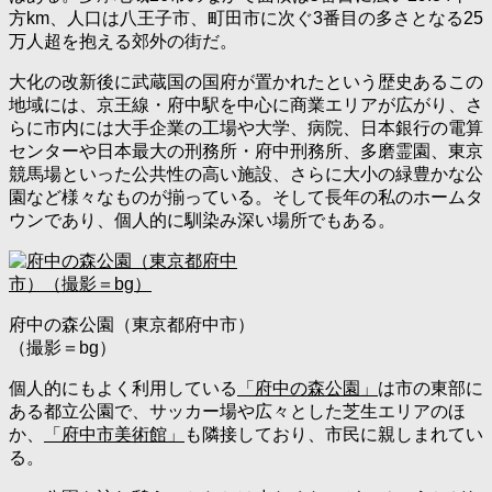
方km、人口は八王子市、町田市に次ぐ3番目の多さとなる25
万人超を抱える郊外の街だ。
大化の改新後に武蔵国の国府が置かれたという歴史あるこの
地域には、京王線・府中駅を中心に商業エリアが広がり、さ
らに市内には大手企業の工場や大学、病院、日本銀行の電算
センターや日本最大の刑務所・府中刑務所、多磨霊園、東京
競馬場といった公共性の高い施設、さらに大小の緑豊かな公
園など様々なものが揃っている。そして長年の私のホームタ
ウンであり、個人的に馴染み深い場所でもある。
府中の森公園（東京都府中市）
（撮影＝bg）
個人的にもよく利用している
「府中の森公園」
は市の東部に
ある都立公園で、サッカー場や広々とした芝生エリアのほ
か、
「府中市美術館」
も隣接しており、市民に親しまれてい
る。