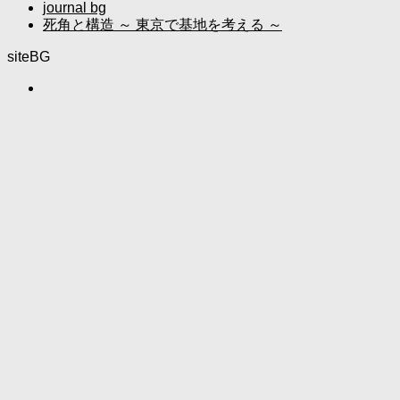
journal bg
死角と構造 ～ 東京で基地を考える ～
siteBG