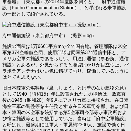
軍基地』（東京都）の2014年度版を開くと、「府中通信施
設（Fuchu Communication Station）」と呼ばれる米軍施設
の一部として紹介されている。
府中通信施設（東京都府中市）（撮影＝bg）
施設の面積は1万6661平方mで全て国有地。管理部隊は米空
軍第374空輸航空団、使用部隊は同軍第374通信中隊と、ア
メリカ空軍の施設であるらしい。用途は通信（事務所、通信
施設）とあるが、外見からすると廃墟ばかりが目立つ上、パ
ラボラアンテナはいい色に錆びており、稼働しているように
はとても思えない。
旧日本陸軍の燃料廠（廠〔しょう〕とは壁のない建物の意）
として1940（昭和15）年に設置されたこの場所は、敗戦直
後の1945（昭和20）年9月にアメリカ軍に接収され、在日陸
海空三軍の調整等を主任務とする在日米軍司令部、および日
本・韓国の米空軍を統括する第5空軍司令部等が事務所およ
び宿舎施設等として使用していた。当時は「府中空軍施設」
と呼ばれ、最盛期には軍人・軍属約2300人、施設で働く日
本人従業員は実に1400人を数えたという。府中は米軍基地