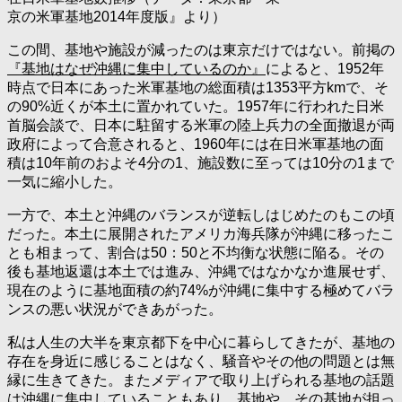
京の米軍基地2014年度版』より）
この間、基地や施設が減ったのは東京だけではない。前掲の
『基地はなぜ沖縄に集中しているのか』
によると、1952年
時点で日本にあった米軍基地の総面積は1353平方kmで、そ
の90%近くが本土に置かれていた。1957年に行われた日米
首脳会談で、日本に駐留する米軍の陸上兵力の全面撤退が両
政府によって合意されると、1960年には在日米軍基地の面
積は10年前のおよそ4分の1、施設数に至っては10分の1まで
一気に縮小した。
一方で、本土と沖縄のバランスが逆転しはじめたのもこの頃
だった。本土に展開されたアメリカ海兵隊が沖縄に移ったこ
とも相まって、割合は50：50と不均衡な状態に陥る。その
後も基地返還は本土では進み、沖縄ではなかなか進展せず、
現在のように基地面積の約74%が沖縄に集中する極めてバラ
ンスの悪い状況ができあがった。
私は人生の大半を東京都下を中心に暮らしてきたが、基地の
存在を身近に感じることはなく、騒音やその他の問題とは無
縁に生きてきた。またメディアで取り上げられる基地の話題
は沖縄に集中していることもあり、基地や、その基地が担っ