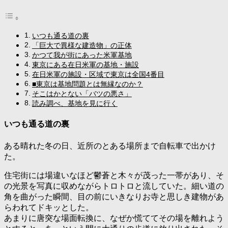
有
いつも通る道の裏
「巨大で異様な建造物」の正体
かつて我が街にあった米軍基地
東京にある在日米軍の基地・施設
在日米軍の施設・区域で東京は全国4番目
■東京は基地問題とは無縁なのか？
そこはかとない「バツの悪さ」
読み調べ、基地を見に行く
いつも通る道の裏
ある晴れた冬の日、近所のとある場所まで自転車で出かけ
た。
住宅街には場違いなほど鬱蒼と木々が茂った一帯があり、そ
の光景を写真に収めながらトロトロと流していた。細い道の
角を曲がった瞬間、目の前にいきなりお寺と思しき建物があ
らわれてドキッとした。
あまりに唐突な場面転換に、なぜか慌ててその場を離れよう