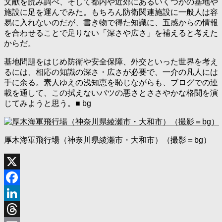
文献を読み調べ、そして都内や近郊にあるいくつかの基地や
施設に足を運んでみた。もちろん防衛関連施設に一般人は容
易に入れないのだが、書き物で得た知識に、五感からの情報
を合わせることで足りない「深さや広さ」を補えると考えた
からだ。
基地問題をはじめ防衛や安全保障、外交といった世界を考え
るには、相応の知識の深さ・広さが必要で、一介の凡人には
手に余る。素人ゆえの浅知恵を恥じながらも、ブログでの連
載を通して、この拭えないバツの悪さとささやかな格闘を演
じてみようと思う。■ bg
厚木海軍飛行場（神奈川県綾瀬市・大和市）（撮影＝bg）
X
Facebook
LinkedIn