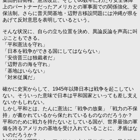
集団的自衛権、憲法改正、そして60数年にわたり安全保障
上のパートナーだったアメリカとの軍事面での関係強化、安
保法制。さらに普天間基地・辺野古移設問題には沖縄が県を
あげて反対意思を表明しているという。
そんな状況に、自らの立ち位置を決め、異論反論を声高に叫
ぶこともできる。
「平和憲法を守れ」
「日本を戦争ができる国にしてはならない」
「安倍晋三は独裁者だ」
「辺野古の海を守れ」
「基地はいらない」
「対米従属だ」
確かに史実からして、1945年以降日本は戦争を起こしてい
ない。そういった意味で日本は平和国家といっても差し支え
ないかもしれない。
しかし平和とは、たんに憲法に「戦争の放棄」「戦力の不保
持」が書かれているから保たれているものなのだろうか？
平和のために戦力を持たないとしている国が、世界最強の軍
備を誇るアメリカの基地を受け入れていることに、矛盾はな
いのだろうか？