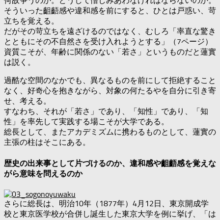
何故争うのか。どうして憎しみあわなければならないのか。
そういった齟齬感や違和感を前にすると、ひとは戸惑い、苛
立ちを覚える。
だがその苛立ちを遠ざけるのではなく、むしろ「率直な驚き
とともにその不自然さを受け入れようとする」（7ページ）
資質こそが、年齢に関係のない「若さ」というものだと蓮實
は説く。
過酷な空間のなかでも、異なるものを前にして拒絶すること
なく、好奇心を抱きながら、対象の何たるやを自分に引き寄
せ、考える。
すなわち、それが「若さ」であり、「知性」であり、「知
性」を率先して実践する場こそが大学である。
総長として、またアカデミズムに携わるものとして、蓮實の
主張の柱はそこにある。
歴史の出来事として片づけるのか、違和感や齟齬感を覚えな
がら意味を問えるのか
さらに総長は、明治10年（1877年）4月12日、東京開成学
校と東京医学校が合併し誕生した東京大学を例に挙げ、「は