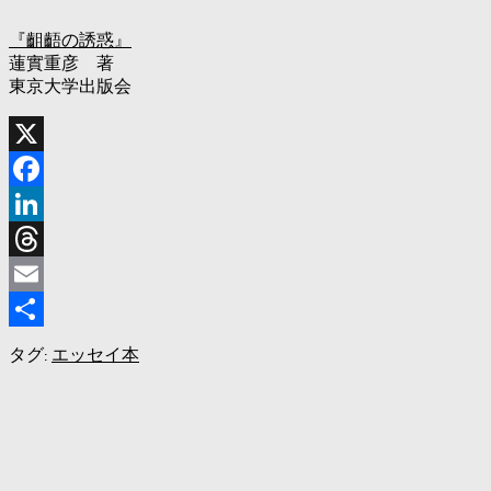
『齟齬の誘惑』
蓮實重彦 著
東京大学出版会
X
Facebook
LinkedIn
Threads
Email
共
タグ:
エッセイ
本
有