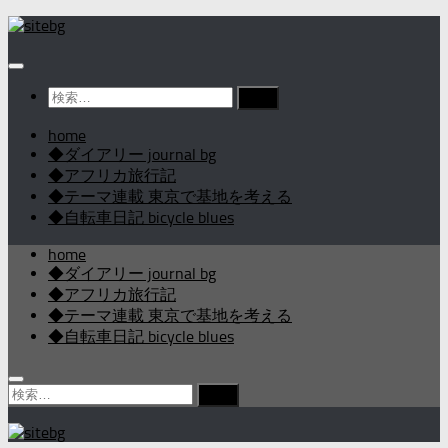
コ
ン
テ
ン
検
ツ
索:
へ
home
ス
◆ダイアリー journal bg
キ
◆アフリカ旅行記
ッ
◆テーマ連載 東京で基地を考える
プ
◆自転車日記 bicycle blues
home
◆ダイアリー journal bg
◆アフリカ旅行記
◆テーマ連載 東京で基地を考える
◆自転車日記 bicycle blues
検
索: