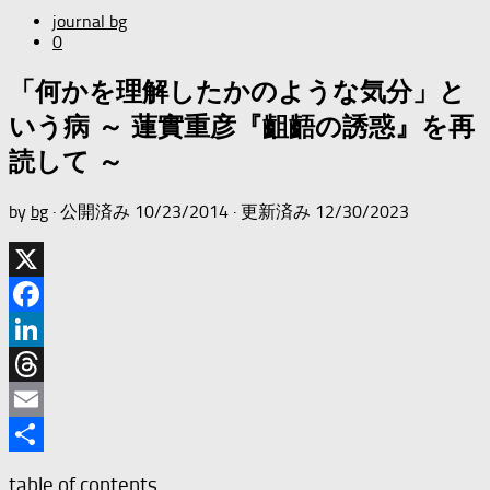
journal bg
0
「何かを理解したかのような気分」と
いう病 ～ 蓮實重彦『齟齬の誘惑』を再
読して ～
by
bg
· 公開済み
10/23/2014
· 更新済み
12/30/2023
X
Facebook
LinkedIn
Threads
Email
共
table of contents