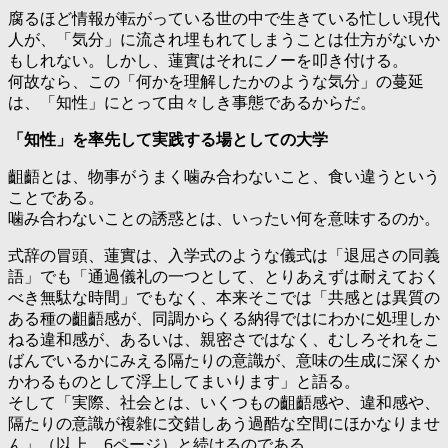
腐るほど情報が転がっている世の中で生きている忙しい現代
人が、「気分」に流され埋もれてしまうことは仕方がないか
もしれない。しかし、蓮實はそれにノーを叩き付ける。
何故なら、この「何かを理解したかのような気分」の蔓延
は、「知性」にとって由々しき事態であるからだ。
「知性」を率先して実践する場としての大学
齟齬とは、物事がうまく噛み合わないこと、食い違うという
ことである。
噛み合わないことの誘惑とは、いったい何を意味するのか。
式辞の冒頭、蓮實は、入学式のような儀式は「退屈さの同義
語」でも「通過儀礼の一つとして、とりあえずは耐えておく
べき無駄な時間」でもなく、本来そこでは「共感とは異質の
ある種の齟齬感が、同調からくる納得ではにわかに処理しか
ねる違和感が、あるいは、親密さではなく、むしろそれをこ
ばんでいるかにみえる隔たりの意識が、意味の生成に深くか
かわるものとして浮上してまいります」と語る。
そして「実際、社会とは、いくつもの齟齬感や、違和感や、
隔たりの意識が複雑に交錯しあう過酷な空間にほかなりませ
ん」（以上、6ページ）と続けるのである。