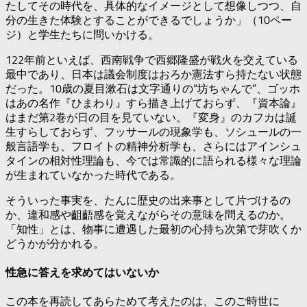
たしてその時代を、具体的なイメージとして想像しつつ、自
分の生きた体験とすることができるでしょうか」（10ペー
ジ）と学生たちに問いかける。
122年前といえば、西南戦争で西郷隆盛が戦火を交えている
最中であり、日本は議会制度はおろか憲法すら持たない状態
だった。10歳の夏目漱石は文字通りの“坊ちゃんで”、ゴッホ
はあの名作『ひまわり』すら描き上げておらず、『資本論』
はまだ第2巻が日の目を見ていない。『変身』のカフカは誕
生すらしておらず、フッサールの現象学も、ソシュールの一
般言語学も、フロイトの精神分析学も、さらにはアインシュ
タインの相対性理論も、今では常識的に語られる様々な理論
が生まれていなかった時代である。
そういった事実を、たんに歴史の出来事として片づけるの
か、違和感や齟齬感を覚えながらその意味を問えるのか。
「知性」とは、物事に遭遇した最初の心持ち次第で芽吹くか
どうかが分かれる。
性急に答えを求めてはいないか
この本を再読してあらためて考えたのは、このご時世に