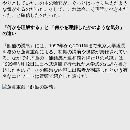
やりとしていたこの本の輪郭が、ぐっとはっきり見えたよう
な気がするのだった。そして、これは今こそ再読すべき本だ
った、と確信したのだった。
「何かを理解する」と 「何かを理解したかのような気分」
の違い
『齟齬の誘惑』には、1997年から2001年まで東京大学総長
を務めた蓮實重彦による、初期の講演や挨拶が集録されてい
る。なかでも序章の「齟齬感と違和感と隔たりの意識」は、
1999年4月12日に日本武道館で行われた入学式の式辞を書き
起したもので、その晦渋な内容に出席者が困惑したという有
名なエピソードは冒頭で紹介した通りだ。