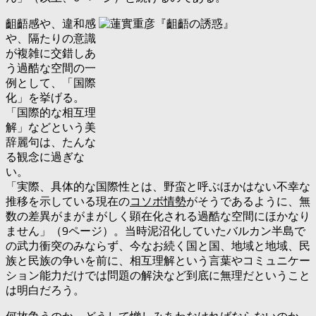
齟齬感や、違和感
や、隔たりの意識
が複雑に交錯しあ
う過酷な空間の一
例として、「国際
化」を挙げる。
「国際的な相互理
解」などという美
辞麗句は、たんな
る観念に過ぎな
い。
「実際、具体的な国際性とは、野蛮と呼ぶほかはない不幸な
推移を示している現在の
コソボ情勢
がそうであるように、無
数の差異がまがまがしく顕在化される過酷な空間にほかなり
ません」（9ページ）。当時泥沼化していたバルカン半島で
の武力衝突のみならず、今なお続く国と国、地域と地域、民
族と民族の争いを前に、相互理解という言葉やコミュニケー
ション能力だけでは問題の解決など到底に無理だということ
は明白だろう。