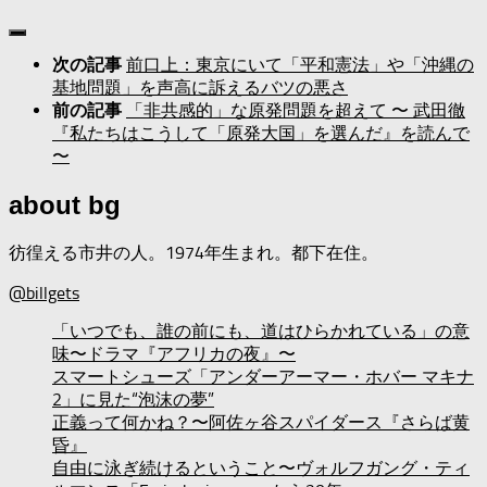
前口上：東京にいて「平和憲法」や「沖縄の
次の記事
基地問題」を声高に訴えるバツの悪さ
「非共感的」な原発問題を超えて 〜 武田徹
前の記事
『私たちはこうして「原発大国」を選んだ』を読んで
〜
about bg
彷徨える市井の人。1974年生まれ。都下在住。
@billgets
「いつでも、誰の前にも、道はひらかれている」の意
味〜ドラマ『アフリカの夜』〜
スマートシューズ「アンダーアーマー・ホバー マキナ
2」に見た“泡沫の夢”
正義って何かね？〜阿佐ヶ谷スパイダース『さらば黄
昏』
自由に泳ぎ続けるということ〜ヴォルフガング・ティ