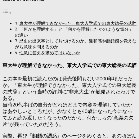
有
東大生が理解できなかった、東大入学式での東大総長の式辞
「何かを理解する」と 「何かを理解したかのような気分」
の違い
歴史の出来事として片づけるのか、違和感や齟齬感を覚えな
がら意味を問えるのか
性急に答えを求めてはいないか
東大生が理解できなかった、東大入学式での東大総長の式辞
この本を最初に読んだのは発売後間もない2000年頃だった
か。「東大生が理解できなかった、東大入学式での東大総長
の式辞」という当時の評判に“非東大生”が触発されたわけで
ある。
当時20代半ばの自分がどれほどまで内容を理解していたか
はあやしいところだが、少なくとも40歳になった今になっ
てふと読み返したくなったのだから、何かしらの“意識の欠
片”が残っていたのだろう。
実際、再び
『齟齬の誘惑』
のページをめくると、あの頃ぼん