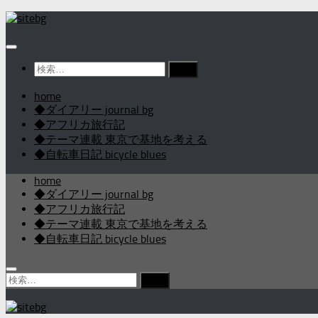
コ
ン
テ
ン
検
ツ
索:
へ
home
ス
◆ダイアリー journal bg
キ
◆アフリカ旅行記
ッ
◆テーマ連載 東京で基地を考える
プ
◆自転車日記 bicycle blues
home
◆ダイアリー journal bg
◆アフリカ旅行記
◆テーマ連載 東京で基地を考える
◆自転車日記 bicycle blues
検
索: