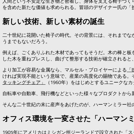
人間という不安定な生き物と密着し、身体を支える椅子づく
を含めた新たな価値も求められる。冒頭のデザイナー氏の「
新しい技術、新しい素材の誕生
二十世紀に花開いた椅子の時代。その背景には、それまでな
うまでもないだろう。
例えば、ごくありふれた木材であってもそうだ。木の棒と板
した木を重ねプレスし、曲げて整形する技術が確立されると
より加工が容易な金属なら、マルセル・ブロイヤーによる
「
ければ実現不能という意味で、産業の高度化の賜物である。
タッキングチェア」
（1960年）をはじめとするユニークな
自転車や自動車、飛行機などといった様々なプロダクトから
そんな二十世紀の末に産声をあげたのが、ハーマンミラー社
オフィス環境を一変させた「ハーマン
1905年にアメリカはミシガン州ジーランドで設立された「