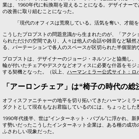
業は、1960年代に転換期を迎えることになる。デザイナー
の改善に取り組むことになった。
「現代のオフィスは荒廃している。活気を奪い、才能を
こうしたプロプストの問題意識から生まれたのが、「アクシ
られただけの空間であり、人々は他人の会話や雑音など騒然
る、パーテーションで各人のスペースが区切られた半個室的
プロプストは、デザイナーのジョージ・ネルソンと協働し、「ア
輪が付いたチェアやデスクなどオフィスに必要な什器をモジ
する契機となった。（以上、
ハーマンミラー公式サイト：ロ
「アーロンチェア」は“椅子の時代の総
オフィスファニチャーの地平を切り拓いてきたハーマンミラー
ダクトとして現在もなお君臨しているのには、ちょっとした歴
1990年代後半、世は“インターネット・バブル”に浮かれ
す勢いだったこうしたインターネット企業は、ある種の成功
ふさわしい現象だった。