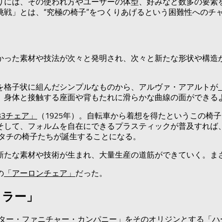
りには、その使われ方やユーザーの体型、好みなど数多の要素
挑戦」とは、“究極の椅子”をつくりあげるという困難性へのチ
かった素材や技法が次々と発明され、次々と新たな形状や構造
を格子状に組んだシンプルなものから、アルヴァ・アアルトが
、身体と接触する座面や背もたれに滑らかな曲線の面ができる
B3チェア」
（1925年）。自転車から着想を得たというこの椅
そして、フォルムを自在にできるプラスティックが普及すれば
カタチの椅子たちが誕生することになる。
新たな素材や技術が生まれ、大量生産の道筋ができていく。ま
の
「アーロンチェア」
だった。
ミラー」
スター・ファニチャー・カンパニー」をそのオリジンとする「