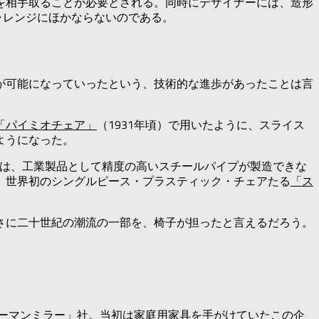
を相手取ることが必要とされる。同時にデザイナーには、造形
ャレンジにほかならないのである。
が可能になっていったという、技術的な進歩があったことは言
「パイミオチェア」
（1931年頃）で用いたように、スライス
ようになった。
子は、工業製品として精度の高いスチールパイプが製造できな
、世界初のシングルピース・プラスティック・チェアたる
「ス
さに二十世紀の潮流の一部を、椅子が担ったと言えるだろう。
ハーマンミラー」社。当初は家庭用家具を手がけていたこの企