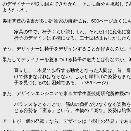
のデザイナーが取り組んできたから、そこに自分も挑戦して
ようだった。
美術関連の著書が多い評論家の海野弘も、600ページ近くに
家具の中で、椅子ぐらい親しまれ、それだけに変化に富
椅子のデザインは多様になる。二十世紀はもしかしたら
そう、デザイナーは椅子をデザインすることが好きなのだ。
果たしてデザイナーを惹きつける椅子の魅力とは何なのか。
直立し、二本足で歩行する動物となった人間は、首、肩
けて休まなければならない。しかし腰掛けの姿勢もまた
子を見つけるのは困難である。（385ページ）
また、デザインエンジニアで東京大学生産技術研究所教授の
バランスをとることで、筋肉の負担が少なくなる姿勢を
とる姿勢を「座る」という。生物の「楽な」姿勢は均衡
アートが「個の発露」なら、デザインは「摂理の発見」であ