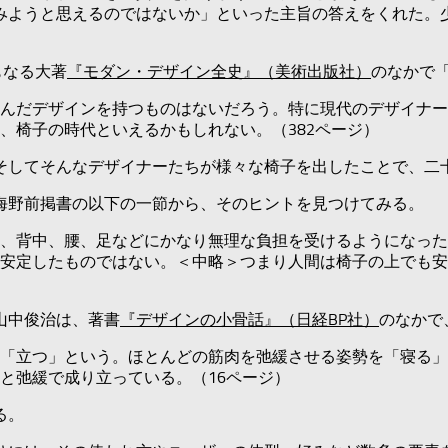
みようと思えるのではないか」といった主旨の答えをくれた。
もなる大著
『モダン・デザイン全史』（美術出版社）
のなかで
んだデザインを持つものはないだろう。特に現代のデザイナー
、椅子の時代といえるかもしれない。（382ページ）
そしてそんなデザイナーたちが様々な椅子を出したことで、二
海野前掲書の以下の一節から、そのヒントを見つけてみる。
、背中、腰、足などにかなり無理な負担を受けるようになった
安定したものではない。＜中略＞つまり人間は椅子の上でも安
山中俊治は、著書
『デザインの小骨話』（日経BP社）
のなかで
「立つ」という。ほとんどの筋肉を弛緩させる姿勢を「寝る」
と弛緩で成り立っている。（16ページ）
る。