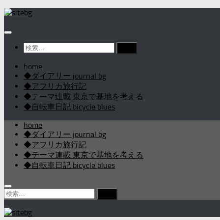
コ
ン
テ
ン
検
ツ
索:
へ
home
ス
◆ダイアリー journal bg
キ
◆アフリカ旅行記
ッ
◆テーマ連載 東京で基地を考える
プ
◆自転車日記 bicycle blues
home
◆ダイアリー journal bg
◆アフリカ旅行記
◆テーマ連載 東京で基地を考える
◆自転車日記 bicycle blues
検
索: