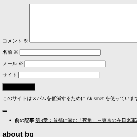
コメント
※
名前
※
メール
※
サイト
このサイトはスパムを低減するために Akismet を使っていま
第3章：首都に潜む「死角」～東京の在日米軍
前の記事
about bg