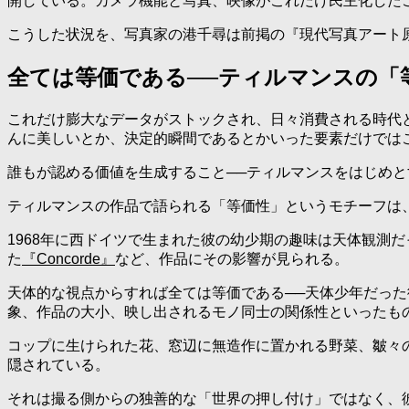
開している。カメラ機能と写真、映像がこれだけ民主化した
こうした状況を、写真家の港千尋は前掲の『現代写真アート
全ては等価である──ティルマンスの「
これだけ膨大なデータがストックされ、日々消費される時代
んに美しいとか、決定的瞬間であるとかいった要素だけでは
誰もが認める価値を生成すること──ティルマンスをはじめ
ティルマンスの作品で語られる「等価性」というモチーフは
1968年に西ドイツで生まれた彼の幼少期の趣味は天体観測
た
『Concorde』
など、作品にその影響が見られる。
天体的な視点からすれば全ては等価である──天体少年だっ
象、作品の大小、映し出されるモノ同士の関係性といったも
コップに生けられた花、窓辺に無造作に置かれる野菜、皺々
隠されている。
それは撮る側からの独善的な「世界の押し付け」ではなく、