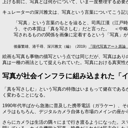
上げる前に、写真とは何かについて、いま一度整理する必要
キュレーターの深川雅文は、写真という言葉についてこう記
「写真」という言葉のもとを辿ると、司馬江漢（江戸時
う、その本質は「真を写さしむ」だと言った。 ＜中略
写されるものの関係を画像に定着するという「写真」が
後藤繁雄、港千尋、深川雅文（編）（2019）
『現代写真アート原論
絵画も写真も事物の描写という点では同じだが、写真はあり
真は一種の画法として捉えられていた。写真における真実性が
写真が社会インフラに組み込まれた「
「真を写さしむ」という写真の特徴はいまもって健在であるが
く変わることになる。
1990年代半ばから急激に普及した携帯電話（ガラケー）、
メラはもちろん、デジタルカメラ自体も市場のメインの座か
さらにカメラは生活の隅々にまで行き渡るようになった。スマ