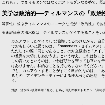
これも」、つまりモダンではなくポストモダンな姿勢で、既
美学は政治的──ティルマンスの「政治
等価性に並ぶティルマンスのユニークな点が「政治性」であ
美術評論家の清水穣は、ティルマンスがゲイであることをカ
カムアウトしたゲイとして活動してるわけだから、自分
でおもしろいと思うのは、「sameness（セイムネス
ただしその際「同じであること」の対立概念は「アイデ
の差異を大切にしあおうよ」という考え。これは彼にと
この言い方というのは、いわば領分を守ってお互いを干
はありません。私的なことを持ち込まないでください」
でも、カムアウトすることがすごく政治的なのは、「あ
るもの、アイデンティティーによる棲み分けの思想、そ
う。
対談 清水穣×後藤繁雄「見る」行為と写真のポストモダン 『美術手帖