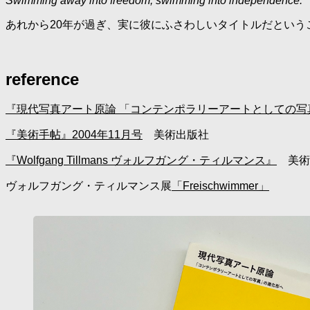
Swimming away into freedom, swimming into independence.
あれから20年が過ぎ、実に彼にふさわしいタイトルだという
reference
『現代写真アート原論 「コンテンポラリーアートとしての写
『美術手帖』2004年11月号
美術出版社
『Wolfgang Tillmans ヴォルフガング・ティルマンス』
美術
ヴォルフガング・ティルマンス展
「Freischwimmer」