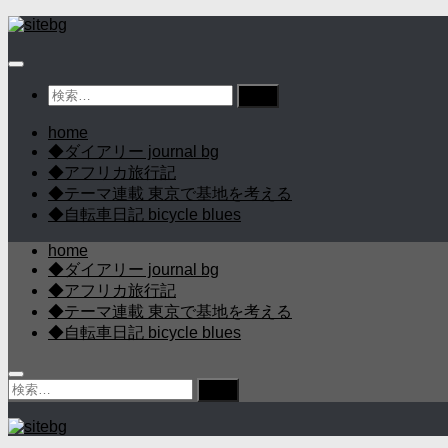
コ
ン
テ
ン
検
ツ
索:
へ
home
ス
◆ダイアリー journal bg
キ
◆アフリカ旅行記
ッ
◆テーマ連載 東京で基地を考える
プ
◆自転車日記 bicycle blues
home
◆ダイアリー journal bg
◆アフリカ旅行記
◆テーマ連載 東京で基地を考える
◆自転車日記 bicycle blues
検
索: