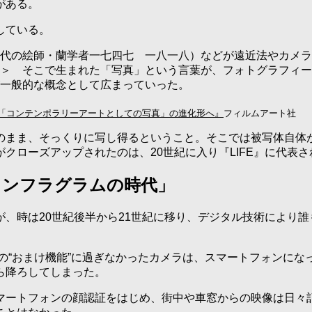
がある。
している。
代の絵師・蘭学者一七四七 一八一八）などが遠近法やカメラ
＞ そこで生まれた「写真」という言葉が、フォトグラフィー
一般的な概念として広まっていった。
 「コンテンポラリーアートとしての写真」の進化形へ』
フィルムアート社
のまま、そっくりに写し得るということ。そこでは被写体自体
クローズアップされたのは、20世紀に入り『LIFE』に代表
インフラグラムの時代」
、時は20世紀後半から21世紀に移り、デジタル技術により
その“おまけ機能”に過ぎなかったカメラは、スマートフォンに
ら降ろしてしまった。
ートフォンの顔認証をはじめ、街中や車窓からの映像は日々記録