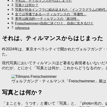
それは、ティルマンスからはじまった
写真とは何か？
写真が社会インフラに組み込まれた「インフラグラムの時代
全ては等価である──ティルマンスの「等価性」
美学は政治的──ティルマンスの「政治性」
Freischwimmer=自由に泳ぐひと、自由に生きるひと
reference
それは、ティルマンスからはじまった
咋2024年は、東京オペラシティで開かれたヴォルフガング・テ
た。
現代写真においてティルマンスほど著名な表現者もいないだ
のだが、とにかく「写真とは何か、これからどうなるのか」
ヴォルフガング・ティルマンス「Freischwimmer」
写真とは何か？
「まことを、うつす」と書いて「写真」と、「photo=光の、g