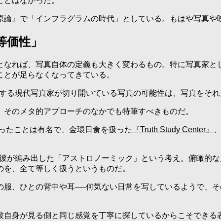
ことはなかった。
原論』で「インフラグラムの時代」としている。もはや写真や
等価性」
となれば、写真自体の定義も大きく変わるもの。特に写真家と
ことが足らなくなってきている。
とする現代写真家が切り開いている写真の可能性は、写真をそ
、そのメタ的アプローチのなかでも特筆すべきものだ。
だったことは有名で、金環日食を扱った
『Truth Study Center』
た彼が編み出した「アストロノーミック」という考え。俯瞰的
のを、全て等しく扱うというものだ。
の服、ひとの背中や耳──何気ない日常を写しているようで、
彼自身が見る側と同じ感覚を丁寧に探しているからこそできる