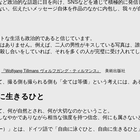
など政治的な話題に目を向け、SNSなどを通じて積極的に発信
ない。伝えたいメッセージ自体を作品のなかに内包し、我々が
トな生活も政治的であると信じています。
はありません。例えば、二人の男性がキスしている写真は、誰
殺し合いをしていれば、それを多くの人が完璧に受け入れてし
）
『Wolfgang Tillmans ヴォルフガング・ティルマンス』
美術出版社
て、撮る側も撮られる側も「全ては等価」という考えには、あ
自由に生きるひと
て、何が自然とされ、何が大切なのかということ。
しなやかでありながら相当な強度を持つ信念、何にも属さない
シュヴィマー）」とは、ドイツ語で「自由に泳ぐひと、自由に生きるひ