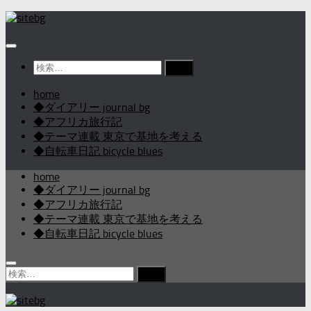
コ
ン
テ
ン
検
ツ
索:
へ
home
ス
◆ダイアリー journal bg
キ
◆アフリカ旅行記
ッ
◆テーマ連載 東京で基地を考える
プ
◆自転車日記 bicycle blues
home
◆ダイアリー journal bg
◆アフリカ旅行記
◆テーマ連載 東京で基地を考える
◆自転車日記 bicycle blues
検
索: