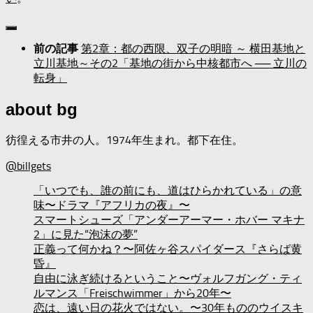
第2章：都の西限、双子の明暗 ～ 横田基地と
前の記事
立川基地～その2「基地の街から中核都市へ ── 立川の
転身」
about bg
彷徨える市井の人。1974年生まれ。都下在住。
@billgets
「いつでも、誰の前にも、道はひらかれている」の意
味〜ドラマ『アフリカの夜』〜
スマートシューズ「アンダーアーマー・ホバー マキナ
2」に見た“泡沫の夢”
正義って何かね？〜阿佐ヶ谷スパイダース『さらば黄
昏』
自由に泳ぎ続けるということ〜ヴォルフガング・ティ
ルマンス「Freischwimmer」から20年〜
恋は、遠い日の花火ではない。〜30年もののウイスキ