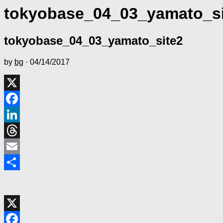
tokyobase_04_03_yamato_si
tokyobase_04_03_yamato_site2
by
bg
·
04/14/2017
X
Facebook
LinkedIn
Threads
Email
共
有
X