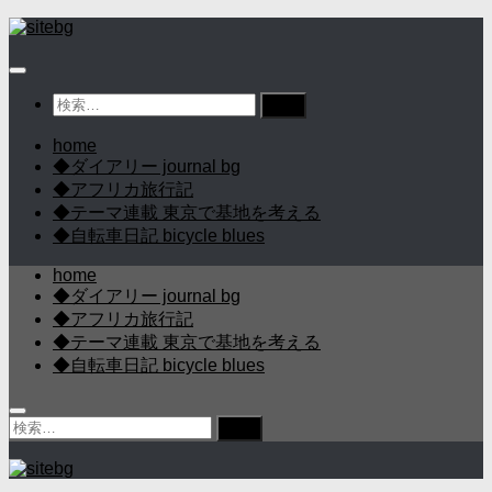
コ
ン
テ
ン
検
ツ
索:
へ
home
ス
◆ダイアリー journal bg
キ
◆アフリカ旅行記
ッ
◆テーマ連載 東京で基地を考える
プ
◆自転車日記 bicycle blues
home
◆ダイアリー journal bg
◆アフリカ旅行記
◆テーマ連載 東京で基地を考える
◆自転車日記 bicycle blues
検
索: