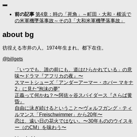
前の記事
第4章：時の「死角」～町田・大和・横浜で
の米軍機墜落事故～その3「大和米軍機墜落事故」
about bg
彷徨える市井の人。1974年生まれ。都下在住。
@billgets
「いつでも、誰の前にも、道はひらかれている」の意
味〜ドラマ『アフリカの夜』〜
スマートシューズ「アンダーアーマー・ホバー マキナ
2」に見た“泡沫の夢”
正義って何かね？〜阿佐ヶ谷スパイダース『さらば黄
昏』
自由に泳ぎ続けるということ〜ヴォルフガング・ティ
ルマンス「Freischwimmer」から20年〜
恋は、遠い日の花火ではない。〜30年もののウイスキ
ー（のCM）を味わう〜