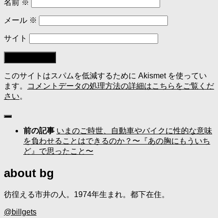
名前
※
メール
※
サイト
このサイトはスパムを低減するために Akismet を使ってい
ます。
コメントデータの処理方法の詳細はこちらをご覧くだ
さい
。
前の記事
いまのご時世、自動車やバイクに性的な意味
を負わせることはできるのか？〜『あの胸にもういち
ど』で思ったこと〜
about bg
彷徨える市井の人。1974年生まれ。都下在住。
@billgets