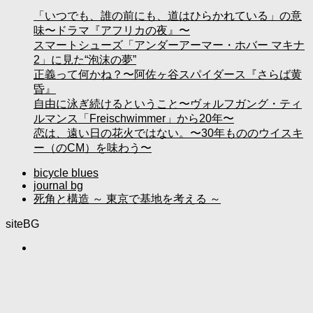
「いつでも、誰の前にも、道はひらかれている」の意
味〜ドラマ『アフリカの夜』〜
スマートシューズ「アンダーアーマー・ホバー マキナ
2」に見た“泡沫の夢”
正義って何かね？〜阿佐ヶ谷スパイダース『さらば黄
昏』
自由に泳ぎ続けるということ〜ヴォルフガング・ティ
ルマンス「Freischwimmer」から20年〜
恋は、遠い日の花火ではない。〜30年もののウイスキ
ー（のCM）を味わう〜
bicycle blues
journal bg
死角と構造 ～ 東京で基地を考える ～
siteBG