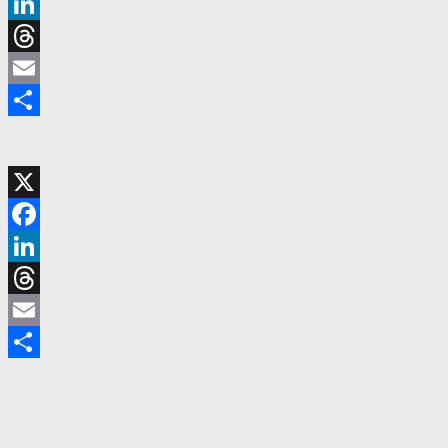
Facebook
LinkedIn
Threads
Email
共
有
X
Facebook
LinkedIn
Threads
Email
共
有