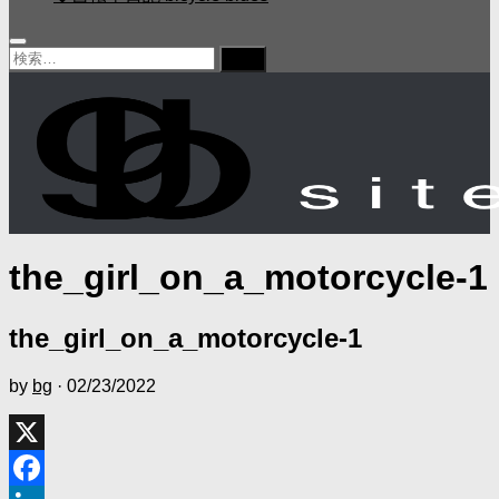
検
索:
the_girl_on_a_motorcycle-1
the_girl_on_a_motorcycle-1
by
bg
·
02/23/2022
X