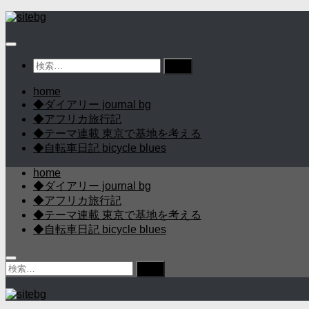
コ
ン
テ
ン
検
ツ
索:
へ
home
ス
◆ダイアリー journal bg
キ
◆アフリカ旅行記
ッ
◆テーマ連載 東京で基地を考える
プ
◆自転車日記 bicycle blues
home
◆ダイアリー journal bg
◆アフリカ旅行記
◆テーマ連載 東京で基地を考える
◆自転車日記 bicycle blues
検
索: