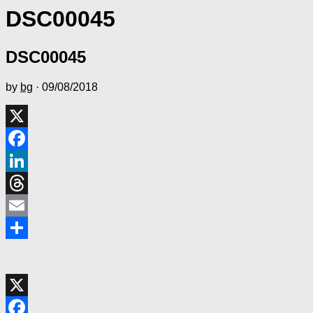
DSC00045
DSC00045
by
bg
·
09/08/2018
X
Facebook
LinkedIn
Threads
Email
共
有
X