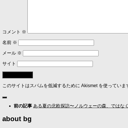
コメント
※
名前
※
メール
※
サイト
このサイトはスパムを低減するために Akismet を使っていま
前の記事
ある夏の北欧探訪〜ノルウェーの森、ではな
about bg