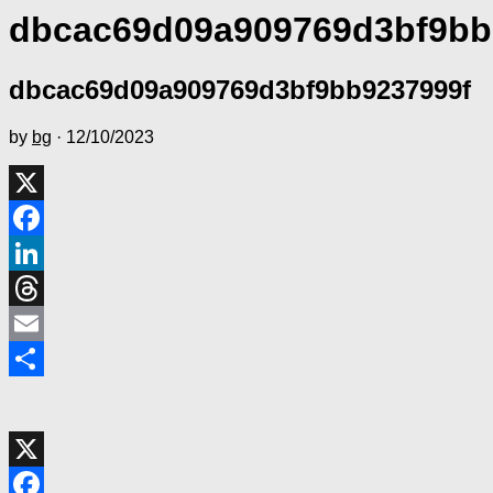
dbcac69d09a909769d3bf9bb
dbcac69d09a909769d3bf9bb9237999f
by
bg
·
12/10/2023
X
Facebook
LinkedIn
Threads
Email
共
有
X