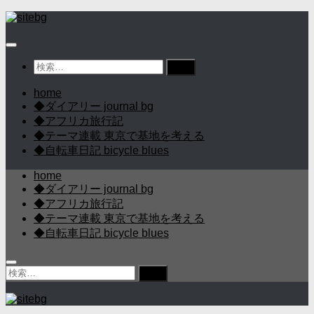
コ
ン
テ
ン
検
ツ
索:
へ
home
ス
◆ダイアリー journal bg
キ
◆アフリカ旅行記
ッ
◆テーマ連載 東京で基地を考える
プ
◆自転車日記 bicycle blues
home
◆ダイアリー journal bg
◆アフリカ旅行記
◆テーマ連載 東京で基地を考える
◆自転車日記 bicycle blues
検
索: