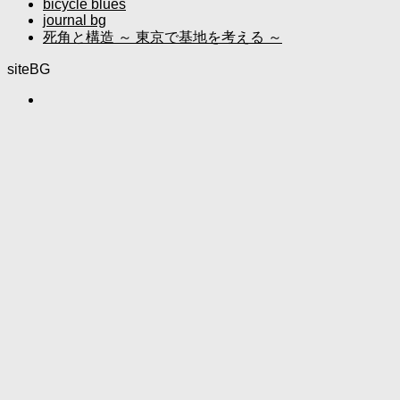
bicycle blues
journal bg
死角と構造 ～ 東京で基地を考える ～
siteBG