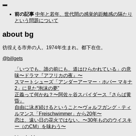
前の記事
中年と若年、世代間の感覚的距離感の隔たり
という問題について
about bg
彷徨える市井の人。1974年生まれ。都下在住。
@billgets
「いつでも、誰の前にも、道はひらかれている」の意
味〜ドラマ『アフリカの夜』〜
スマートシューズ「アンダーアーマー・ホバー マキナ
2」に見た“泡沫の夢”
正義って何かね？〜阿佐ヶ谷スパイダース『さらば黄
昏』
自由に泳ぎ続けるということ〜ヴォルフガング・ティ
ルマンス「Freischwimmer」から20年〜
恋は、遠い日の花火ではない。〜30年もののウイスキ
ー（のCM）を味わう〜