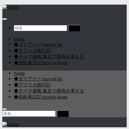
コ
ン
テ
ン
検
ツ
索:
へ
home
ス
◆ダイアリー journal bg
キ
◆アフリカ旅行記
ッ
◆テーマ連載 東京で基地を考える
プ
◆自転車日記 bicycle blues
home
◆ダイアリー journal bg
◆アフリカ旅行記
◆テーマ連載 東京で基地を考える
◆自転車日記 bicycle blues
検
索: