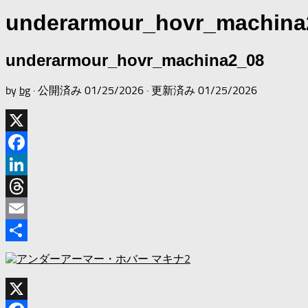
underarmour_hovr_machina
underarmour_hovr_machina2_08
by
bg
· 公開済み
01/25/2026
· 更新済み
01/25/2026
X
Facebook
LinkedIn
Threads
Email
共
有