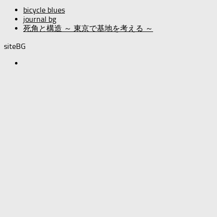
bicycle blues
journal bg
死角と構造 ～ 東京で基地を考える ～
siteBG