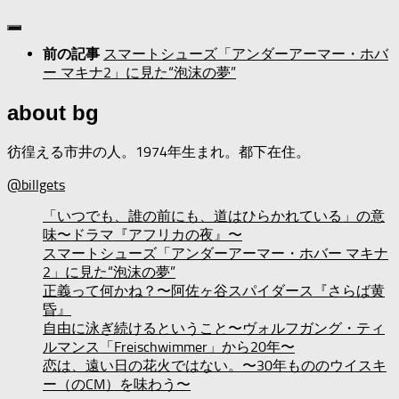
スマートシューズ「アンダーアーマー・ホバ
前の記事
ー マキナ2」に見た“泡沫の夢”
about bg
彷徨える市井の人。1974年生まれ。都下在住。
@billgets
「いつでも、誰の前にも、道はひらかれている」の意
味〜ドラマ『アフリカの夜』〜
スマートシューズ「アンダーアーマー・ホバー マキナ
2」に見た“泡沫の夢”
正義って何かね？〜阿佐ヶ谷スパイダース『さらば黄
昏』
自由に泳ぎ続けるということ〜ヴォルフガング・ティ
ルマンス「Freischwimmer」から20年〜
恋は、遠い日の花火ではない。〜30年もののウイスキ
ー（のCM）を味わう〜